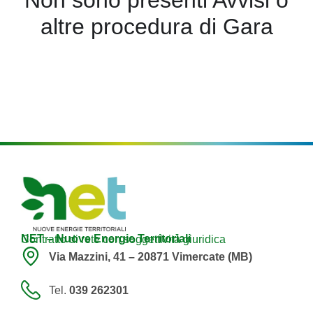
altre procedura di Gara
NET – Nuove Energie Territoriali
Contratto di rete con soggettività giuridica
Via Mazzini, 41 – 20871 Vimercate (MB)
Tel.
039 262301